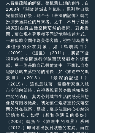
人普遍疏離的解藥。整梳葉仁焜的創作，自
2008年「關於這城市的氣味」系列對自我
完整體認存疑，到至今《最深的記憶》轉向
扮演安適其位的外來者。之中，不外乎是藝
術家對自身生活空間茫然的提問。對此提
問，葉仁焜有著兩種不同記憶與描述方式。
一種係將空間作為美學客體，視空間為思考
和憧憬的外在對象，如《島嶼獨白》
（2009）、《遺世》（2011），將當下凝
視和往昔空間進行併陳而誘發觀者的惆悵
感。另一則是將自己投射於中，不斷以自身
經驗領略失落空間的消長，如《旅途中的風
景Ⅲ》（2013）、《最深的記憶Ⅰ》
（2015）。這也意味著，當藝術家進入城
市空間內部時，在視覺觀看與身體感知失落
空間的過程，其內心對城市生活的感受與想
像是有階段徵象。初始葉仁焜著重於失落空
間的外在觀察，爾後，逐步注重內心心緒的
記憶表現，如從《想和你遇見的美好》
（2008）轉折至《旅途中的風景》系列
（2012-）即可看出投射狀態的差異。而在