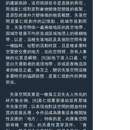
的建築痕跡，這些痕跡並非是直接的再現，
而係葉仁焜對原對象物變換型態後的複製，
是原型經過外力變換後的物質載體。失落空
間是葉仁焜創作的記憶點，就城市規劃而
言，失落空間係一處兩個地區的真空地帶，
因城市發展不均所造成區域地理上的模糊地
帶，以是，這種失落地區及其個別空間有著
一種臨時、短暫的流動特質，且是種多重時
空緊密交疊的地方，在此空間裡，所有人事
物的位置是瞬變。[5]如地下道入口處，可
是白天通勤者的過境地帶，亦或是夜晚流浪
者的棲息之處。換言之，關切失落空間這種
多重時空的協調狀態，是葉仁焜創作的興致
所在。
失落空間其實是一種孤立且失去人性化的
碎片集合物。[6]葉仁焜重新連結並再塑城
市失落空間，以表現他對該空間的開放性特
質的直接反應，令作品成為匯集這各種開放
性反應的「地方」。特殊的是，此匯集空間
卻有種「會別」的共通性貫穿其作。「會