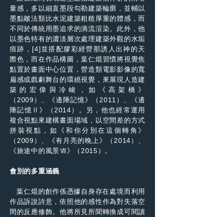
量感，多以細直墨段勾勒建築輪廓，並輔以
墨點皴法類比水泥建築粗糙厚重的體感，而
不同於傳統用墨追求的滴流渲染。此外，他
以墨色特有的濃淡層次處理建築外觀的水垢
痕跡，[4]並搭配膠彩經營那誘人出神的天
際色，而在作品構圖，葉仁焜習慣將視覺焦
點置於畫面中心位置，營造類電影影像的寬
扁感或戲劇舞台的環繞視覺，來展現人造建
築的宏偉與冷峻，如《高架橋》
（2009）、《邊陲記憶》（2011）、《邊
陲記憶Ⅱ》（2014）。另，他也經常運用
複合視點來建構畫面場域，以空間差的方式
拼裝視點，如《和你分別在這個轉角》
（2009）、《有月亮的晚上》（2014）、
《旅途中的風景Ⅶ》（2015）。
會別的多重涵義
葉仁焜的創作係憑據自身存在處境而利用
作品訴說詩意，依照他的感性作為對失落空
間的反應修飾。他將所見所聞轉換成可閱讀