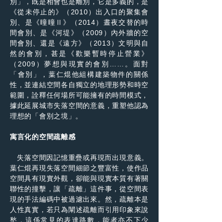
別」，既是相會也是離別，它是多義的，是
《從未停止的》（2010）出入口的聚集會
別、是《曈曈Ⅱ》（2014）晝夜交替的時
間會別、是《河堤》（2009）內外牆的空
間會別、還是《遠方》（2013）文明與自
然的會別，甚是《歡樂暫時停止營業》
（2009）夢想與現實的會別……。面對
「會別」，葉仁焜他組構建築物件的關係
性，並連結空間各自獨立的地理形勢和時空
範圍，詮釋任何場所可能擁有的時間模式，
據此延展城市失落空間的意義，重塑他認為
理想的「會別之境」。
寓言化的空間疏離感
失落空間因記憶重疊或再現而出現意義。
葉仁焜再現失落空間細節之豐富性，使作品
空間具有現實外觀，卻能與現實本質有著關
聯性的撞擊，讓「疏離」這件事，從空間表
現的手法編碼中被過濾出來。然，疏離本是
人性真實，若只為闡述疏離而引用印象來說
愁，這係常見的表達路數，能者亦不下少