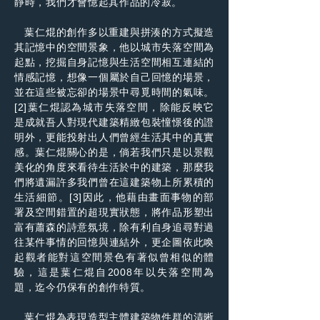
靜時，我們才會憶起其作品的冷寂。
葉仁焜的創作多以重建與拼湊的方式擬造
其記憶中的空間景象，他以城市失落空間為
起點，挖掘自身記憶與生活空間相互連結的
情感記憶，想像一個屬於自己回憶的場景，
並在這些被忘卻的場景中尋覓時間的氣味。
[2]葉仁焜認為城市失落空間，除能反映它
是成就吾人對現代建築精緻包裝憧憬後的證
明外，更能投射出人們曾經生活其中的真實
感。葉仁焜關心的是，倘若我們只是以景觀
美化的角度來看待生活於中的建築，那麼我
們將遺漏許多我們曾在這建築物上所累積的
生活細節。[3]因此，他藉由畫面事物的部
署及空間錯置的超現實狀態，將作品形塑出
富有蕭森的詩意氛境，除有利自身追尋對過
往某件事情的回憶與連結外，更企圖依此喚
起觀者能對這空間景色有著似曾相似的體
驗，這是葉仁焜自2008年以失落空間為
題，迄今仍保有的創作特質。
葉仁焜為表現造型主體建築物件群的清晰