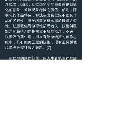
浮現處，因此，葉仁焜的空間圖像僅是隱喻
化的意象，並無現象考據之價值。然則，隱
喻化的作品特色，卻洩漏出葉仁焜不強調作
品的客觀性，慣於讓事物概念處於擺盪之習
性。動態觀點看似彈性卻易迷失，技術與觀
點之於藝術創作是焦孟不離的概念，不過，
現階段的葉仁焜，卻在有浮游物質的創作思
維中，具有如美玉般的技術，瑕瑜互見係他
現階段最需征服之難題。[7]
葉仁焜的創作顯露一個人生命地圖裡的經
緯，充盈著人類生活空間與自我記憶的層次
區位。失落空間對於葉仁焜，不是根植於真
實性觀念的存有事物，而是做為某一事件生
發的開放空間。文青性格的葉仁焜，談論創
作有其任性偏好，他時常是望著《在離去之
後》（2009）的末日，想著未日燈下的
《One Night》（2012），卻任性思考耒
日《漫漫》（2015）的疏離記憶，「末
日」、「未日」與「耒日」的多重歧義便猶
如他的曖昧畫境是葉仁焜所熱衷的。[8]因