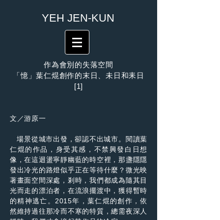
​YEH JEN-KUN
作為會別的失落空間
「憶」葉仁焜創作的末日、未日和耒日
[1]
文／游原一
場景從城市出發，卻認不出城市。閱讀葉
仁焜的作品，身受其感，不禁興發白日想
像，在這迴盪寧靜幽藍的時空裡，那盞隱隱
發出冷光的路燈似乎正在等待什麼？微光映
著畫面空間深處，剎時，我們都成為隨其目
光而走的漂泊者，在流浪擺渡中，獲得暫時
的精神逃亡。2015年，葉仁焜的創作，依
然維持過往那冷而不寒的特質，總需夜深人