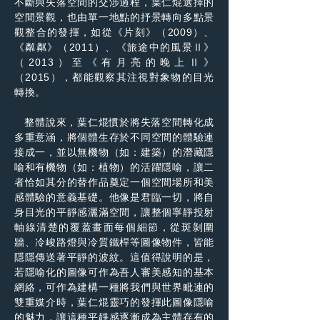
不斷與失落空間的交涉過程，葉仁焜選擇的
空間景觀，也由單一地點的抒景轉向多點景
觀整合的發揮，如從《片刻》（2009）、
《粼粼》（2011）、《旅途中的風景Ⅱ》
（2013）至《有月亮的晚上Ⅱ》
（2015），都能觀察其注視對象物的目光
轉換。
整體說來，葉仁焜慣於將失落空間轉化成
多重意涵，將個體生存於不同空間的體驗連
接成一，並以無機物（如：建築）的潛藏隱
喻和有機物（如：植物）的活躍隱喻，讓二
者恰如其分的替作品奠定一個空間場所和美
感體驗的意義基礎。他像是君臨一切，將自
身目光的平靜感灑滿空間，讓整個寧靜投射
軸線清楚的覆蓋畫面每個細節，從斑剝圍
牆、冷峻路燈與冷質鐵桿等圖像物件，皆能
隱隱傳送著平靜的波紋。這值得說明的是，
若隱喻化的圖像可作為吾人審美感知的基本
網絡，可作為建構一種將我們與世界毗連的
雙重媒介時，葉仁焜靈巧的發揮此圖像隱喻
的魅力，讓這種平靜感逐漸成為主體存有的