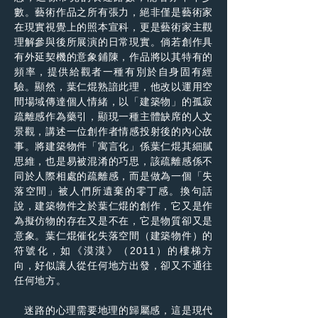
數。藝術作品之所有張力，絕非僅是藝術家
在現實視覺上的照本宣科，更是藝術家主觀
理解參與後所展演的日常現實。倘若創作具
有外延契機的意象鋪陳，作品將以其特有的
頻率，提供給觀者一種有別於自身固有經
驗。顯然，葉仁焜熟諳此理，他改以運用空
間場域傳達個人情緒，以「建築物」的孤寂
疏離感作為藥引，顯現一種主體缺席的人文
景觀，講述一位創作者情感投射後的內心故
事。將建築物件「寓言化」係葉仁焜其細膩
思維，也是易被混淆的巧思，該疏離感係不
同於人際相處的疏離感，而是做為一個「失
落空間」被人們所遺棄的零丁感。換句話
說，建築物件之於葉仁焜的創作，它又是作
為擬仿物的存在又是不在，它是物質卻又是
意象。葉仁焜催化失落空間（建築物件）的
符號化，如《漠漠》（2011）的樓梯方
向，好似讓人從任何地方出發，卻又不通往
任何地方。
迷路的心理需要地理的歸屬感，這是現代