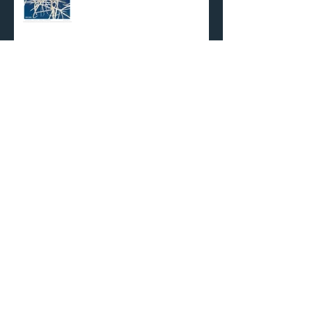
The Present 當下
【有水流過的地方】葉仁焜 個
展（文本/鄧九雲）
【在‧場‧距‧離】Spotting．
Presence．Measuring．
Absence
有水流過的地方 - 葉仁焜 個展
（文本/鄧九雲）