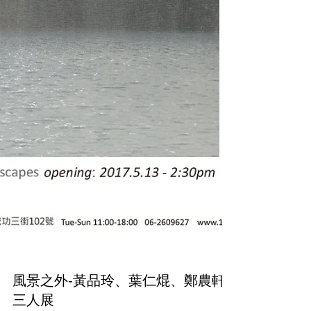
風景之外-黃品玲、葉仁焜、鄭農軒